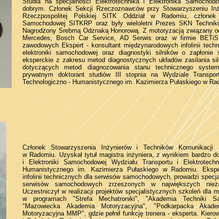
Studia na specjalności Elektrotechnika i Elektronika Samocho
dobrym. Członek Sekcji Rzeczoznawców przy Stowarzyszeniu Inż
Rzeczpospolitej Polskiej SITK Oddział w Radomiu, członek 
Samochodowej SITKRP oraz były wieloletni Prezes SKN Techniki 
Nagrodzony Srebrną Odznaką Honorową. Z motoryzacją związany o
Mercedes, Bosch Car Service, AD Serwis oraz w firmie BETiS
zawodowych Ekspert - konsultant międzynarodowych infolinii tech
elektroniki samochodowej oraz diagnostyki silników o zapłoni
eksperckie z zakresu metod diagnostycznych układów zasilania siln
dotyczących metod diagnozowania stanu technicznego syst
prywatnym doktorant studiów III stopnia na Wydziale Transport
Technologiczno - Humanistycznego im. Kazimierza Pułaskiego w Ra
Członek Stowarzyszenia Inżynierów i Techników Komunikacji R
w Radomiu. Uzyskał tytuł magistra inżyniera, z wynikiem bardzo do
i Elektroniki Samochodowej Wydziału Transportu i Elektrotechn
Humanistycznego im. Kazimierza Pułaskiego w Radomiu. Ekspert-
infolinii technicznych dla serwisów samochodowych, prowadzi specja
serwisów samochodowych zrzeszonych w największych nieza
Uczestniczył w realizacji projektów specjalistycznych szkoleń dl
w programach "Strefa Mechatroniki", "Akademia Techniki Sa
"Mazowiecka Akademia Motoryzacyjna", "Podkarpacka Akade
Motoryzacyjna MMP", gdzie pełnił funkcję trenera - eksperta. Kier