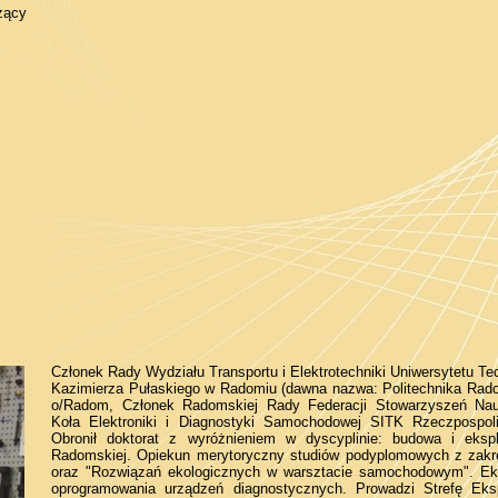
zący
Członek Rady Wydziału Transportu i Elektrotechniki Uniwersytetu T
Kazimierza Pułaskiego w Radomiu (dawna nazwa: Politechnika Ra
o/Radom, Członek Radomskiej Rady Federacji Stowarzyszeń Na
Koła Elektroniki i Diagnostyki Samochodowej SITK Rzeczpospoli
Obronił doktorat z wyróżnieniem w dyscyplinie: budowa i eksp
Radomskiej. Opiekun merytoryczny studiów podyplomowych z zakr
oraz "Rozwiązań ekologicznych w warsztacie samochodowym". E
oprogramowania urządzeń diagnostycznych. Prowadzi Strefę Eks