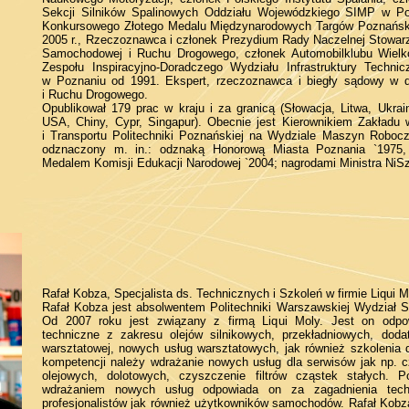
Sekcji Silników Spalinowych Oddziału Wojewódzkiego SIMP w P
Konkursowego Złotego Medalu Międzynarodowych Targów Poznań
2005 r., Rzeczoznawca i członek Prezydium Rady Naczelnej Stowa
Samochodowej i Ruchu Drogowego, członek Automobilklubu Wielko
Zespołu Inspiracyjno-Doradczego Wydziału Infrastruktury Techn
w Poznaniu od 1991. Ekspert, rzeczoznawca i biegły sądowy w d
i Ruchu Drogowego.
Opublikował 179 prac w kraju i za granicą (Słowacja, Litwa, Ukrai
USA, Chiny, Cypr, Singapur). Obecnie jest Kierownikiem Zakładu 
i Transportu Politechniki Poznańskiej na Wydziale Maszyn Roboczy
odznaczony m. in.: odznaką Honorową Miasta Poznania `1975,
Medalem Komisji Edukacji Narodowej `2004; nagrodami Ministra NiS
Rafał Kobza, Specjalista ds. Technicznych i Szkoleń w firmie Liqui M
Rafał Kobza jest absolwentem Politechniki Warszawskiej Wydzia
Od 2007 roku jest związany z firmą Liqui Moly. Jest on odpo
techniczne z zakresu olejów silnikowych, przekładniowych, doda
warsztatowej, nowych usług warsztatowych, jak również szkolenia
kompetencji należy wdrażanie nowych usług dla serwisów jak np. 
olejowych, dolotowych, czyszczenie filtrów cząstek stałych.
wdrażaniem nowych usług odpowiada on za zagadnienia tech
profesjonalistów jak również użytkowników samochodów. Rafał Kob