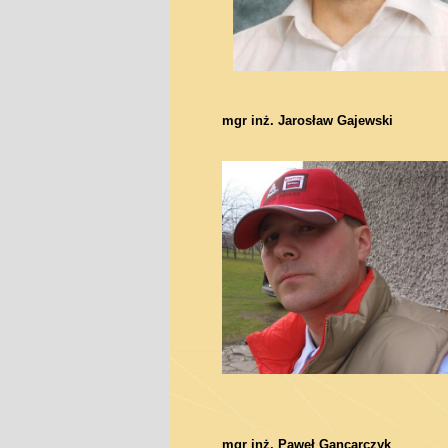
mgr inż. Jarosław Gajewski
mgr inż. Paweł Gancarczyk