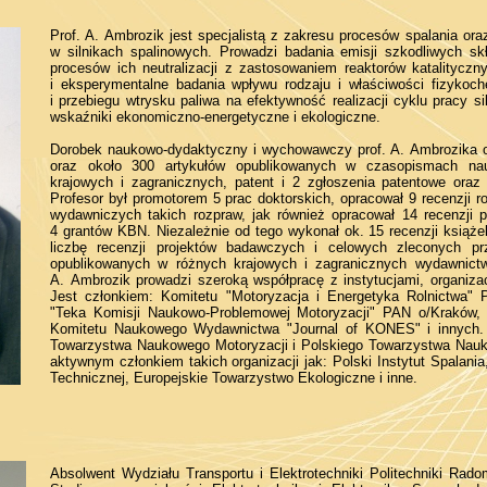
Prof. A. Ambrozik jest specjalistą z zakresu procesów spalania oraz 
w silnikach spalinowych. Prowadzi badania emisji szkodliwych sk
procesów ich neutralizacji z zastosowaniem reaktorów katalityczn
i eksperymentalne badania wpływu rodzaju i właściwości fizykoc
i przebiegu wtrysku paliwa na efektywność realizacji cyklu pracy s
wskaźniki ekonomiczno-energetyczne i ekologiczne.
Dorobek naukowo-dydaktyczny i wychowawczy prof. A. Ambrozika ob
oraz około 300 artykułów opublikowanych w czasopismach na
krajowych i zagranicznych, patent i 2 zgłoszenia patentowe oraz
Profesor był promotorem 5 prac doktorskich, opracował 9 recenzji ro
wydawniczych takich rozpraw, jak również opracował 14 recenzji p
4 grantów KBN. Niezależnie od tego wykonał ok. 15 recenzji książe
liczbę recenzji projektów badawczych i celowych zleconych p
opublikowanych w różnych krajowych i zagranicznych wydawnictw
A. Ambrozik prowadzi szeroką współpracę z instytucjami, organiz
Jest członkiem: Komitetu "Motoryzacja i Energetyka Rolnictwa" 
"Teka Komisji Naukowo-Problemowej Motoryzacji" PAN o/Kraków,
Komitetu Naukowego Wydawnictwa "Journal of KONES" i innych. 
Towarzystwa Naukowego Motoryzacji i Polskiego Towarzystwa Nauk
aktywnym członkiem takich organizacji jak: Polski Instytut Spalani
Technicznej, Europejskie Towarzystwo Ekologiczne i inne.
Absolwent Wydziału Transportu i Elektrotechniki Politechniki Rado