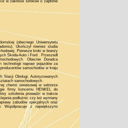
e w zakresie silników o zapłonie
adomskiej (obecnego Uniwersytetu
domiu). Ukończył również studia
hodowej. Pierwsze kroki w branży
ch Śkoda-Auto i Ford . Przeszedł
samochodowych. Obecnie Doradca
h technologii napraw pojazdów za
ę producentów samochodów w kraju
 Stacji Obsługi, Autoryzowanych
rsztatach samochodowych .
nej chemii serwisowej w sektorze
logie firmy koncernu HENKEL do
óry szkolenia prowadzi w trakcie
lejania podłużnic czy też wymiany
aprawy zabudów specjalnych oraz
w. Współpracuje z największymi