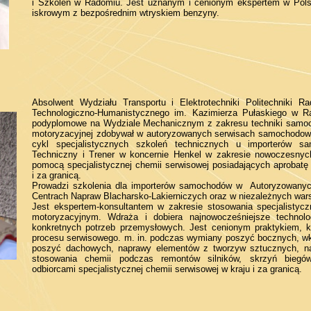
i Szkoleń w Radomiu. Jest uznanym i cenionym ekspertem w Polsc
iskrowym z bezpośrednim wtryskiem benzyny.
Absolwent Wydziału Transportu i Elektrotechniki Politechniki R
Technologiczno-Humanistycznego im. Kazimierza Pułaskiego w Ra
podyplomowe na Wydziale Mechanicznym z zakresu techniki samoc
motoryzacyjnej zdobywał w autoryzowanych serwisach samochodowy
cykl specjalistycznych szkoleń technicznych u importerów 
Techniczny i Trener w koncernie Henkel w zakresie nowoczesnyc
pomocą specjalistycznej chemii serwisowej posiadających aprobat
i za granicą.
Prowadzi szkolenia dla importerów samochodów w Autoryzowanych
Centrach Napraw Blacharsko-Lakierniczych oraz w niezależnych wa
Jest ekspertem-konsultantem w zakresie stosowania specjalistycz
motoryzacyjnym. Wdraża i dobiera najnowocześniejsze techno
konkretnych potrzeb przemysłowych. Jest cenionym praktykiem, kt
procesu serwisowego. m. in. podczas wymiany poszyć bocznych, wk
poszyć dachowych, naprawy elementów z tworzyw sztucznych, n
stosowania chemii podczas remontów silników, skrzyń biegó
odbiorcami specjalistycznej chemii serwisowej w kraju i za granicą.