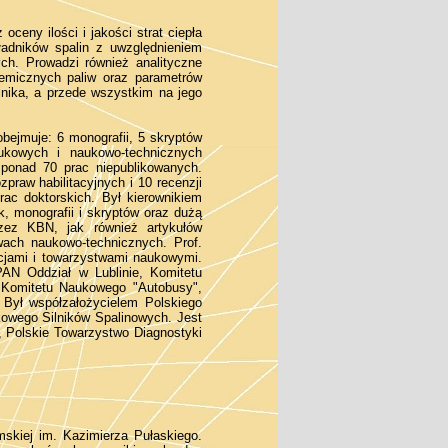
oceny ilości i jakości strat ciepła
ładników spalin z uwzględnieniem
ych. Prowadzi również analityczne
hemicznych paliw oraz parametrów
ilnika, a przede wszystkim na jego
ejmuje: 6 monografii, 5 skryptów
ukowych i naukowo-technicznych
 ponad 70 prac niepublikowanych.
zpraw habilitacyjnych i 10 recenzji
rac doktorskich. Był kierownikiem
k, monografii i skryptów oraz dużą
rzez KBN, jak również artykułów
ach naukowo-technicznych. Prof.
acjami i towarzystwami naukowymi.
PAN Oddział w Lublinie, Komitetu
 Komitetu Naukowego "Autobusy",
Był współzałożycielem Polskiego
owego Silników Spalinowych. Jest
a, Polskie Towarzystwo Diagnostyki
mskiej im. Kazimierza Pułaskiego.