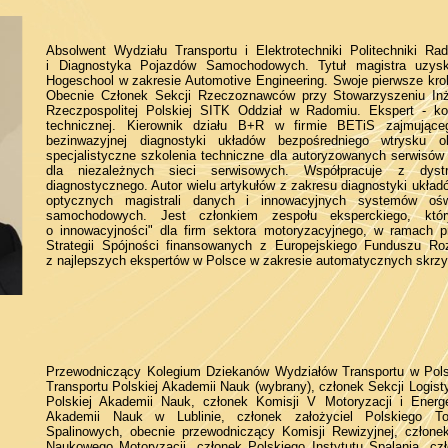
Absolwent Wydziału Transportu i Elektrotechniki Politechniki Rad
i Diagnostyka Pojazdów Samochodowych. Tytuł magistra uzys
Hogeschool w zakresie Automotive Engineering. Swoje pierwsze krok
Obecnie Członek Sekcji Rzeczoznawców przy Stowarzyszeniu Inż
Rzeczpospolitej Polskiej SITK Oddział w Radomiu. Ekspert - kons
technicznej. Kierownik działu B+R w firmie BETiS zajmując
bezinwazyjnej diagnostyki układów bezpośredniego wtrysku 
specjalistyczne szkolenia techniczne dla autoryzowanych serwisó
dla niezależnych sieci serwisowych. Współpracuje z dyst
diagnostycznego. Autor wielu artykułów z zakresu diagnostyki ukła
optycznych magistrali danych i innowacyjnych systemów ośw
samochodowych. Jest członkiem zespołu eksperckiego, któ
o innowacyjności" dla firm sektora motoryzacyjnego, w ramach 
Strategii Spójności finansowanych z Europejskiego Funduszu Ro
z najlepszych ekspertów w Polsce w zakresie automatycznych skrzy
Przewodniczący Kolegium Dziekanów Wydziałów Transportu w Pols
Transportu Polskiej Akademii Nauk (wybrany), członek Sekcji Logist
Polskiej Akademii Nauk, członek Komisji V Motoryzacji i Energe
Akademii Nauk w Lublinie, członek założyciel Polskiego T
Spalinowych, obecnie przewodniczący Komisji Rewizyjnej, człon
Naukowego Motoryzacji, członek Polskiego Instytutu Spalania, c