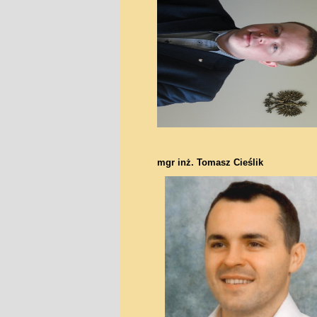
mgr inż. Tomasz Cieślik