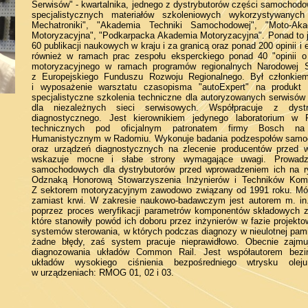
Serwisów" - kwartalnika, jednego z dystrybutorów części samochodo
specjalistycznych materiałów szkoleniowych wykorzystywany
Mechatroniki", "Akademia Techniki Samochodowej", "Moto-Ak
Motoryzacyjna", "Podkarpacka Akademia Motoryzacyjna". Ponad to 
60 publikacji naukowych w kraju i za granicą oraz ponad 200 opinii 
również w ramach prac zespołu eksperckiego ponad 40 "opinii o 
motoryzacyjnego w ramach programów regionalnych Narodowej St
z Europejskiego Funduszu Rozwoju Regionalnego. Był członkiem
i wyposażenie warsztatu czasopisma "autoExpert" na produkt
specjalistyczne szkolenia techniczne dla autoryzowanych serwisó
dla niezależnych sieci serwisowych. Współpracuje z dyst
diagnostycznego. Jest kierownikiem jedynego laboratorium w
technicznych pod oficjalnym patronatem firmy Bosch na U
Humanistycznym w Radomiu. Wykonuje badania podzespołów samo
oraz urządzeń diagnostycznych na zlecenie producentów przed 
wskazuje mocne i słabe strony wymagające uwagi. Prowadz
samochodowych dla dystrybutorów przed wprowadzeniem ich na ry
Odznaką Honorową Stowarzyszenia Inżynierów i Techników Komuni
Z sektorem motoryzacyjnym zawodowo związany od 1991 roku. Mów
zamiast krwi. W zakresie naukowo-badawczym jest autorem m. in.
poprzez proces weryfikacji parametrów komponentów składowych 
które stanowiły powód ich doboru przez inżynierów w fazie projekt
systemów sterowania, w których podczas diagnozy w nieulotnej pami
żadne błędy, zaś system pracuje nieprawidłowo. Obecnie zajm
diagnozowania układów Common Rail. Jest współautorem bezi
układów wysokiego ciśnienia bezpośredniego wtrysku olej
w urządzeniach: RMOG 01, 02 i 03.