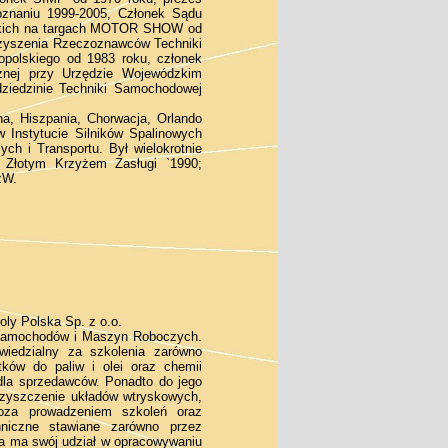
oznaniu 1999-2005, Członek Sądu
skich na targach MOTOR SHOW od
rzyszenia Rzeczoznawców Techniki
polskiego od 1983 roku, członek
icznej przy Urzędzie Wojewódzkim
ziedzinie Techniki Samochodowej
na, Hiszpania, Chorwacja, Orlando
w Instytucie Silników Spalinowych
ch i Transportu. Był wielokrotnie
 Złotym Krzyżem Zasługi `1990;
zW.
oly Polska Sp. z o.o.
ł Samochodów i Maszyn Roboczych.
wiedzialny za szkolenia zarówno
tków do paliw i olei oraz chemii
 dla sprzedawców. Ponadto do jego
czyszczenie układów wtryskowych,
 Poza prowadzeniem szkoleń oraz
niczne stawiane zarówno przez
za ma swój udział w opracowywaniu