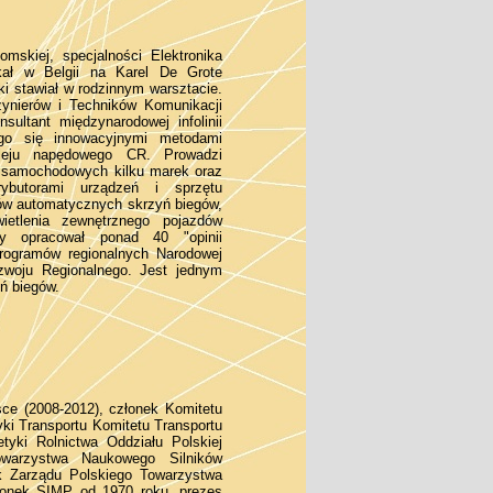
omskiej, specjalności Elektronika
kał w Belgii na Karel De Grote
i stawiał w rodzinnym warsztacie.
ynierów i Techników Komunikacji
ultant międzynarodowej infolinii
ego się innowacyjnymi metodami
oleju napędowego CR. Prowadzi
w samochodowych kilku marek oraz
rybutorami urządzeń i sprzętu
dów automatycznych skrzyń biegów,
ietlenia zewnętrznego pojazdów
ry opracował ponad 40 "opinii
programów regionalnych Narodowej
zwoju Regionalnego. Jest jednym
ń biegów.
ce (2008-2012), członek Komitetu
yki Transportu Komitetu Transportu
tyki Rolnictwa Oddziału Polskiej
owarzystwa Naukowego Silników
ek Zarządu Polskiego Towarzystwa
złonek SIMP od 1970 roku, prezes