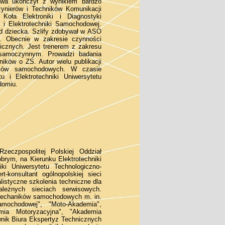
dowa ukończył z wynikiem bardzo
ynierów i Techników Komunikacji
Koła Elektroniki i Diagnostyki
i Elektrotechniki Samochodowej.
d dziecka. Szlify zdobywał w ASO
. Obecnie w zakresie czynności
nicznych. Jest trenerem z zakresu
e samoczynnym. Prowadzi badania
ików o ZS. Autor wielu publikacji
emów samochodowych. W czasie
u i Elektrotechniki Uniwersytetu
domiu.
zeczpospolitej Polskiej Oddział
brym, na Kierunku Elektrotechniki
iki Uniwersytetu Technologiczno-
konsultant ogólnopolskiej sieci
listyczne szkolenia techniczne dla
leżnych sieciach serwisowych.
a mechaników samochodowych m. in.
mochodowej", "Moto-Akademia",
mia Motoryzacyjna", "Akademia
ownik Biura Ekspertyz Technicznych