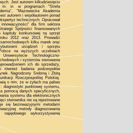
wych. Jest autorem kilkudziesięciu
ch m. in. w programach "Strefa
ademia", "Mazowiecka Akademia
jest autorem i współautorem ponad
i ekspertyz technicznych. Opracował
innowacyjności" dla firm sektora
rategii Spójności finansowanych
 kapituły konkursowej na sprzęt
 roku 2012 oraz 2013. Prowadzi
w samochodowych kilku marek oraz
rybutorami urządzeń i sprzętu
 Polsce na wyższych uczelniach
niwersytecie Technologiczno-
chodowych i systemów sterowania
wprowadzeniem ich do sprzedaży,
i również badania podzespołów
nek. Nagrodzony Srebrną i Złotą
kacji Rzeczpospolitej Polskiej.
ią o nim, że w żyłach ma paliwo
: diagnostyki punktowej systemu,
za pomocą danych specyficznych,
owania systemu dla elektronicznych
ęci sterownika nie są rejestrowane
uje się bezinwazyjnymi metodami
nwazyjnej metody diagnozowania
u napędowego wykorzystywanej